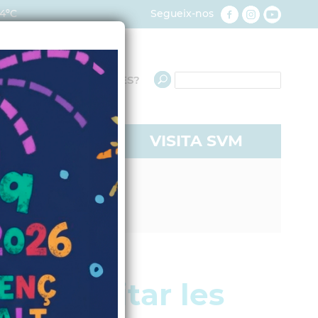
4ºC
Segueix-nos
QUÈ NECESSITES?
RE A SVM
VISITA SVM
 sol·licitar les