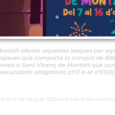
s escolars
del 12 al 23 de maig de 2025
ontalt ofereix aquestes beques per aque
espeses que comporta la compra de llibre
nats a Sant Vicenç de Montalt que cursi
secundària obligatòria (d'I3 a 4t d'ESO)
el 12 al 23 de maig de 2025 amb tota la documentac