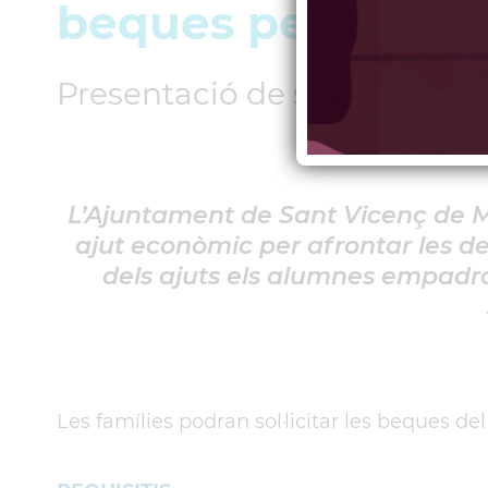
beques pels llibre
Presentació de sol·licituds: 
L’Ajuntament de Sant Vicenç de M
ajut econòmic per afrontar les d
dels ajuts els alumnes empadro
Les famílies podran sol·licitar les beques d