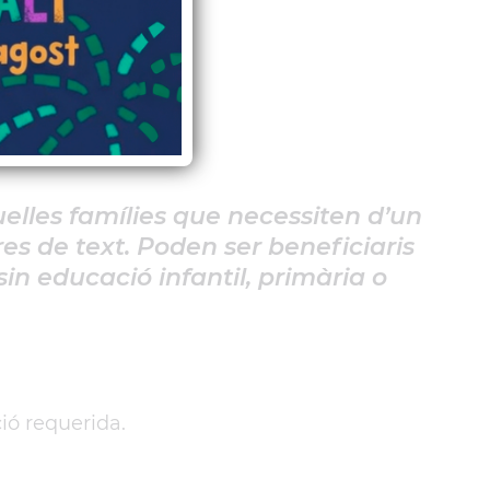
lles famílies que necessiten d’un
s de text. Poden ser beneficiaris
n educació infantil, primària o
.
ió requerida.