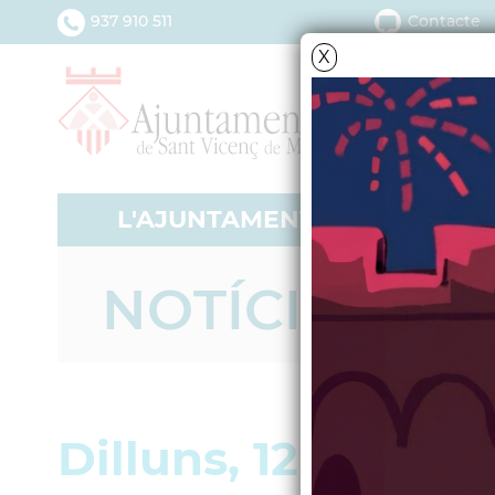
937 910 511
Contacte
X
L'AJUNTAMENT
SERV
NOTÍCIES - A
Dilluns, 12 de maig