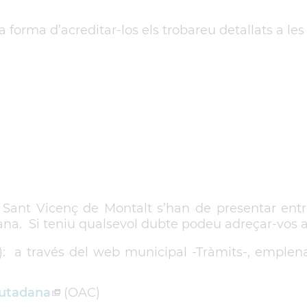
la forma d’acreditar-los els trobareu detallats a les
 a Sant Vicenç de Montalt s’han de presentar ent
na. Si teniu qualsevol dubte podeu adreçar-vos als 
l): a través del web municipal -Tràmits-, emple
iutadana
(OAC)