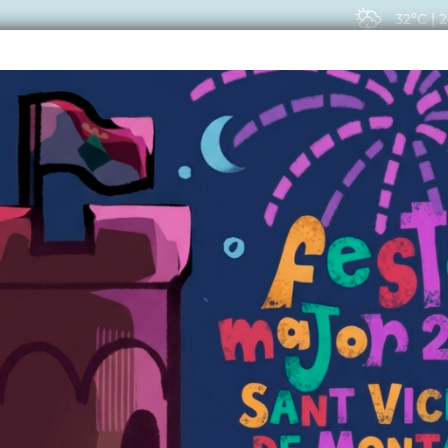
32ºC
|
2
EIS
ACTUALITAT
VIU
CTUALITAT
, s'obre el termini per