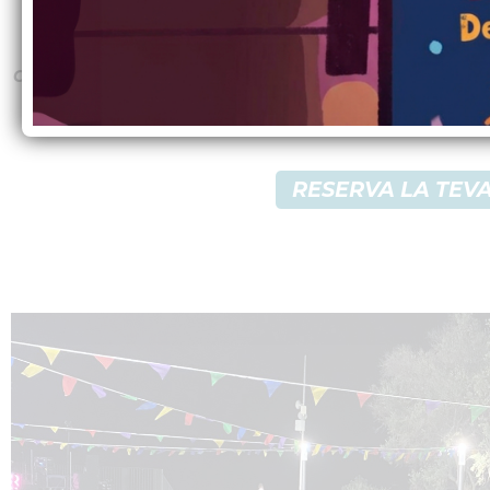
La reserva de taula té un cost de 15 € i inc
coca de Sant Joan. Podeu fer la vostra reser
al 19 de juny o fins a exh
RESERVA LA TEV