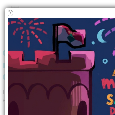
X
Obrim les reserves per 
revetlla de Sant Joan a
Germans Gabrielistes
La festa començarà amb sopar popula
amb música i ball fins a la matina