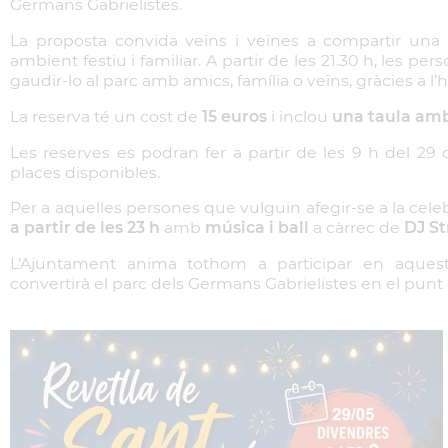
Germans Gabrielistes.
La proposta convida veïns i veïnes a compartir una 
ambient festiu i familiar. A partir de les 21.30 h, les pe
gaudir-lo al parc amb amics, família o veïns, gràcies a l’
La reserva té un cost de
15 euros
i inclou
una taula amb 
Les reserves es podran fer a partir de les 9 h del 29 d
places disponibles.
Per a aquelles persones que vulguin afegir-se a la celeb
a partir de les 23 h
amb
música i ball
a càrrec de
DJ S
L’Ajuntament anima tothom a participar en aques
convertirà el parc dels Germans Gabrielistes en el punt 