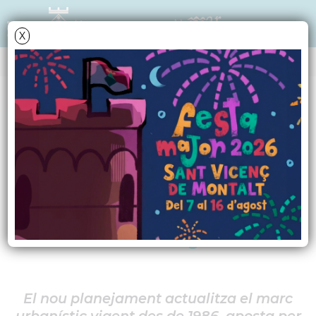
X
NOTÍCIES - ACTUALITAT
Sant Vicenç aprova
inicialment el nou
POUM després de
més de 40 anys
El nou planejament actualitza el marc