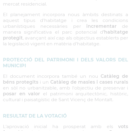
mercat residencial.
El planejament incorpora nous àmbits destinats a
aquest tipus d'habitatge i crea les condicions
urbanístiques necessàries per
incrementar
de
manera significativa el parc potencial d
'habitatge
protegit
, avançant així cap als objectius establerts per
la legislació vigent en matèria d'habitatge.
PROTECCIÓ DEL PATRIMONI I DELS VALORS DEL
MUNICIPI
El document incorpora també un nou
Catàleg de
béns protegits
i un
Catàleg de masies i cases rurals
en sòl no urbanitzable, amb l'objectiu de preservar i
posar en valor
el patrimoni arquitectònic, històric,
cultural i paisatgístic de Sant Vicenç de Montalt.
RESULTAT DE LA VOTACIÓ
L'aprovació inicial ha prosperat amb els
vots