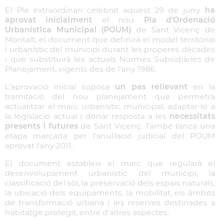
El Ple extraordinari celebrat aquest 29 de juny
ha
aprovat inicialment
el nou
Pla d'Ordenació
Urbanística Municipal (POUM)
de Sant Vicenç de
Montalt, el document que definirà el model territorial
i urbanístic del municipi durant les properes dècades
i que substituirà les actuals Normes Subsidiàries de
Planejament, vigents des de l'any 1986.
L'aprovació inicial suposa
un pas rellevant
en la
tramitació del nou planejament que permetrà
actualitzar el marc urbanístic municipal, adaptar-lo a
la legislació actual i donar resposta a les
necessitats
presents i futures
de Sant Vicenç. També tanca una
etapa marcada per l'anul·lació judicial del POUM
aprovat l'any 2011.
El document estableix el marc que regularà el
desenvolupament urbanístic del municipi, la
classificació del sòl, la preservació dels espais naturals,
la ubicació dels equipaments, la mobilitat, els àmbits
de transformació urbana i les reserves destinades a
habitatge protegit, entre d'altres aspectes.