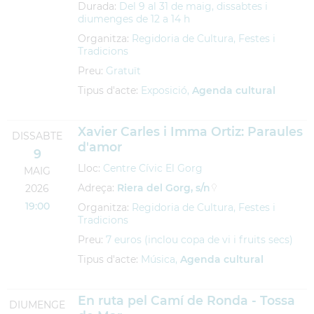
Durada:
Del 9 al 31 de maig, dissabtes i
diumenges de 12 a 14 h
Organitza:
Regidoria de Cultura, Festes i
Tradicions
Preu:
Gratuït
Tipus d'acte:
Exposició,
Agenda cultural
Xavier Carles i Imma Ortiz: Paraules
DISSABTE
d'amor
9
Lloc:
Centre Cívic El Gorg
MAIG
Adreça:
Riera del Gorg, s/n
2026
19:00
Organitza:
Regidoria de Cultura, Festes i
Tradicions
Preu:
7 euros (inclou copa de vi i fruits secs)
Tipus d'acte:
Música,
Agenda cultural
En ruta pel Camí de Ronda - Tossa
DIUMENGE