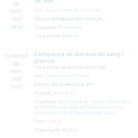
de Mar
10
Lloc:
Aparcament Av. Toni Sors
MAIG
Adreça:
Avinguda Toni Sors, s/n
2026
08:00
Organitza:
Montaltrek
Tipus d'acte:
Esports
Campanya de donació de sang i
DIUMENGE
plasma
10
"Toca donar sang, toca rebre vida"
MAIG
Lloc:
Centre Cívic El Gorg
2026
Adreça:
Riera del Gorg, s/n
10:00
Durada:
De 10 a 14 h
Organitza:
Banc de Sang i Teixits i Associació
de Donants de Sang del Maresme amb la
col·laboració de la Regidoria de Salut
Preu:
Gratuït
Tipus d'acte:
Mostra