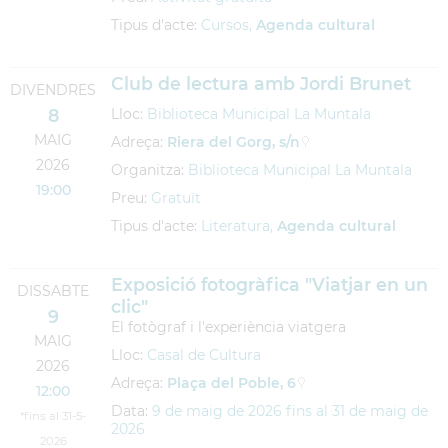
Tipus d'acte:
Cursos,
Agenda cultural
Club de lectura amb Jordi Brunet
DIVENDRES
8
Lloc:
Biblioteca Municipal La Muntala
MAIG
Adreça:
Riera del Gorg, s/n
2026
Organitza:
Biblioteca Municipal La Muntala
19:00
Preu:
Gratuït
Tipus d'acte:
Literatura,
Agenda cultural
Exposició fotogràfica "Viatjar en un
DISSABTE
clic"
9
El fotògraf i l'experiència viatgera
MAIG
Lloc:
Casal de Cultura
2026
Adreça:
Plaça del Poble, 6
12:00
Data:
9
de
maig
de
2026
fins al
31
de
maig
de
*fins al 31-5-
2026
2026