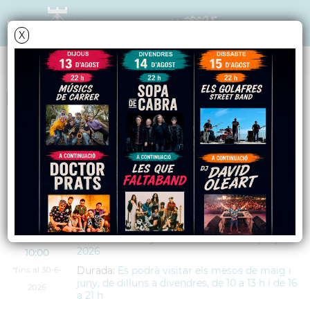
X
AGENDA
<
anteriors
següents
>
Exposició de Madelman
DIMARTS
5
Lloc:
Casal de la Gent Gran Els Xurravins
MAIG
Adreça:
Riera del Gorg, s/n
2026
Data:
4
de
maig
de
2026
fins al
30
de
juny
de
2026
10:00
Durada:
Es podrà visitar els mesos de maig i
*fins al 30-6-
juny, de dilluns a divendres, de 10 a 13 h i de 16
2026
a 21 h