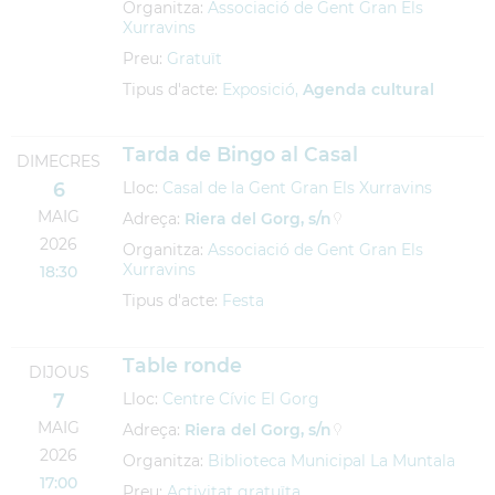
Organitza:
Associació de Gent Gran Els
Xurravins
Preu:
Gratuït
Tipus d'acte:
Exposició,
Agenda cultural
Tarda de Bingo al Casal
DIMECRES
6
Lloc:
Casal de la Gent Gran Els Xurravins
MAIG
Adreça:
Riera del Gorg, s/n
2026
Organitza:
Associació de Gent Gran Els
Xurravins
18:30
Tipus d'acte:
Festa
Table ronde
DIJOUS
7
Lloc:
Centre Cívic El Gorg
MAIG
Adreça:
Riera del Gorg, s/n
2026
Organitza:
Biblioteca Municipal La Muntala
17:00
Preu:
Activitat gratuïta