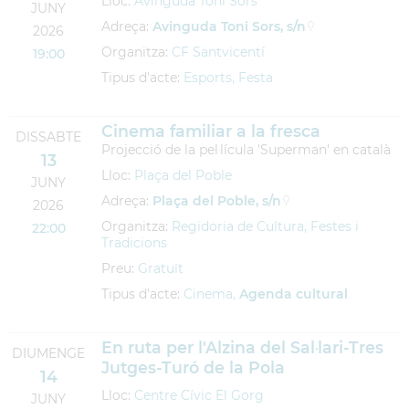
Lloc:
Avinguda Toni Sors
JUNY
Adreça:
Avinguda Toni Sors, s/n
2026
Organitza:
CF Santvicentí
19:00
Tipus d'acte:
Esports, Festa
Cinema familiar a la fresca
DISSABTE
Projecció de la pel·lícula 'Superman' en català
13
Lloc:
Plaça del Poble
JUNY
Adreça:
Plaça del Poble, s/n
2026
Organitza:
Regidoria de Cultura, Festes i
22:00
Tradicions
Preu:
Gratuït
Tipus d'acte:
Cinema,
Agenda cultural
En ruta per l'Alzina del Sal·lari-Tres
DIUMENGE
Jutges-Turó de la Pola
14
Lloc:
Centre Cívic El Gorg
JUNY