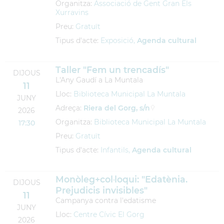
Organitza:
Associació de Gent Gran Els
Xurravins
Preu:
Gratuït
Tipus d'acte:
Exposició,
Agenda cultural
Taller "Fem un trencadís"
DIJOUS
L'Any Gaudí a La Muntala
11
Lloc:
Biblioteca Municipal La Muntala
JUNY
Adreça:
Riera del Gorg, s/n
2026
Organitza:
Biblioteca Municipal La Muntala
17:30
Preu:
Gratuït
Tipus d'acte:
Infantils,
Agenda cultural
Monòleg+col·loqui: "Edatènia.
DIJOUS
Prejudicis invisibles"
11
Campanya contra l'edatisme
JUNY
Lloc:
Centre Cívic El Gorg
2026