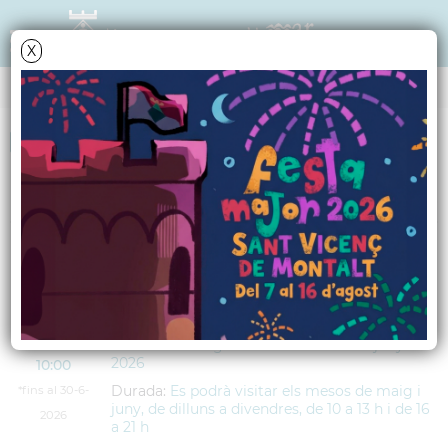
X
AGENDA
<
anteriors
següents
>
Exposició de Madelman
DIJOUS
11
Lloc:
Casal de la Gent Gran Els Xurravins
JUNY
Adreça:
Riera del Gorg, s/n
2026
Data:
4
de
maig
de
2026
fins al
30
de
juny
de
2026
10:00
Durada:
Es podrà visitar els mesos de maig i
*fins al 30-6-
juny, de dilluns a divendres, de 10 a 13 h i de 16
2026
a 21 h