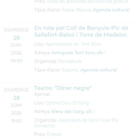
Preu:
Totes les activitats són d'accés gratuït
Tipus d'acte:
Festa, Música,
Agenda cultural
En ruta pel Coll de Banyuls-Pic de
DIUMENGE
Sallafort-Balcó i Torre de Madeloc
28
Lloc:
Aparcament Av. Toni Sors
JUNY
Adreça:
Avinguda Toni Sors, s/n
2026
06:00
Organitza:
Montaltrek
Tipus d'acte:
Esports,
Agenda cultural
Teatre: "Diner negre"
DIUMENGE
Ajornat
28
Lloc:
Centre Cívic El Gorg
JUNY
Adreça:
Riera del Gorg, s/n
2026
Organitza:
Associació de Gent Gran Els
19:00
Xurravins
Preu:
Gratuït