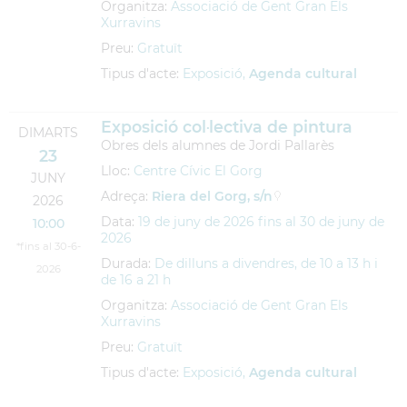
Organitza:
Associació de Gent Gran Els
Xurravins
Preu:
Gratuït
Tipus d'acte:
Exposició,
Agenda cultural
Exposició col·lectiva de pintura
DIMARTS
Obres dels alumnes de Jordi Pallarès
23
Lloc:
Centre Cívic El Gorg
JUNY
Adreça:
Riera del Gorg, s/n
2026
Data:
19
de
juny
de
2026
fins al
30
de
juny
de
10:00
2026
*fins al 30-6-
Durada:
De dilluns a divendres, de 10 a 13 h i
2026
de 16 a 21 h
Organitza:
Associació de Gent Gran Els
Xurravins
Preu:
Gratuït
Tipus d'acte:
Exposició,
Agenda cultural