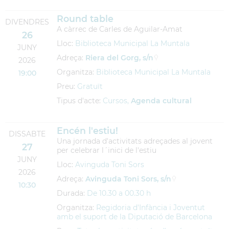
Round table
DIVENDRES
A càrrec de Carles de Aguilar-Amat
26
Lloc:
Biblioteca Municipal La Muntala
JUNY
Adreça:
Riera del Gorg, s/n
2026
Organitza:
Biblioteca Municipal La Muntala
19:00
Preu:
Gratuït
Tipus d'acte:
Cursos,
Agenda cultural
Encén l'estiu!
DISSABTE
Una jornada d'activitats adreçades al jovent
27
per celebrar l´inici de l'estiu
JUNY
Lloc:
Avinguda Toni Sors
2026
Adreça:
Avinguda Toni Sors, s/n
10:30
Durada:
De 10.30 a 00.30 h
Organitza:
Regidoria d'Infància i Joventut
amb el suport de la Diputació de Barcelona