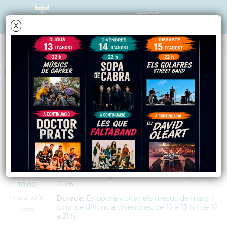
X
AGENDA
<
anteriors
següents
>
Exposició de Madelman
DIMARTS
23
Lloc:
Casal de la Gent Gran Els Xurravins
JUNY
Adreça:
Riera del Gorg, s/n
2026
Data:
4
de
maig
de
2026
fins al
30
de
juny
de
2026
10:00
Durada:
Es podrà visitar els mesos de maig i
*fins al 30-6-
juny, de dilluns a divendres, de 10 a 13 h i de 16
2026
a 21 h