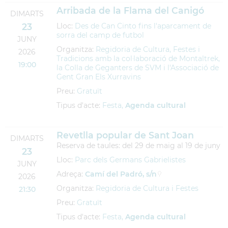
Arribada de la Flama del Canigó
DIMARTS
23
Lloc:
Des de Can Cinto fins l'aparcament de
sorra del camp de futbol
JUNY
Organitza:
Regidoria de Cultura, Festes i
2026
Tradicions amb la col·laboració de Montaltrek,
19:00
la Colla de Geganters de SVM i l'Associació de
Gent Gran Els Xurravins
Preu:
Gratuït
Tipus d'acte:
Festa,
Agenda cultural
Revetlla popular de Sant Joan
DIMARTS
Reserva de taules: del 29 de maig al 19 de juny
23
Lloc:
Parc dels Germans Gabrielistes
JUNY
Adreça:
Camí del Padró, s/n
2026
Organitza:
Regidoria de Cultura i Festes
21:30
Preu:
Gratuït
Tipus d'acte:
Festa,
Agenda cultural