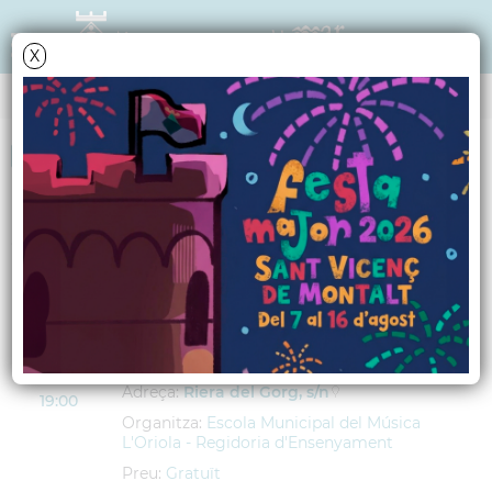
X
AGENDA
<
anteriors
següents
>
Concert de l'Aula de Cant de
DIJOUS
L'Oriola
27
A càrrec d'alumnes de l'EMM
JUNY
Lloc:
Centre Cívic El Gorg
2013
Adreça:
Riera del Gorg, s/n
19:00
Organitza:
Escola Municipal del Música
L'Oriola - Regidoria d'Ensenyament
Preu:
Gratuït