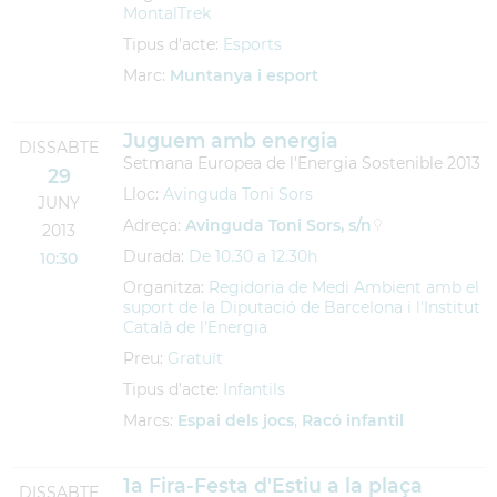
MontalTrek
Tipus d'acte:
Esports
Marc:
Muntanya i esport
Juguem amb energia
DISSABTE
Setmana Europea de l'Energia Sostenible 2013
29
Lloc:
Avinguda Toni Sors
JUNY
Adreça:
Avinguda Toni Sors, s/n
2013
Durada:
De 10.30 a 12.30h
10:30
Organitza:
Regidoria de Medi Ambient amb el
suport de la Diputació de Barcelona i l'Institut
Català de l'Energia
Preu:
Gratuït
Tipus d'acte:
Infantils
Marcs:
Espai dels jocs
,
Racó infantil
1a Fira-Festa d'Estiu a la plaça
DISSABTE