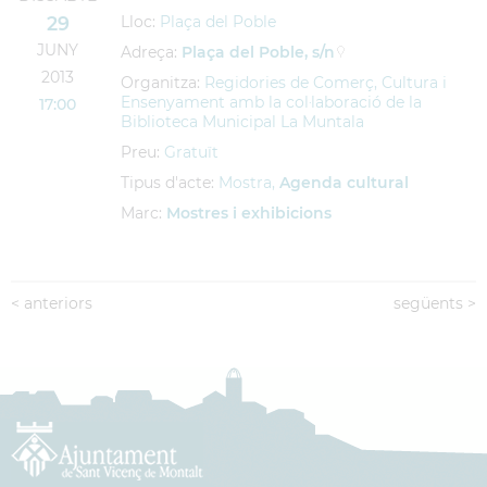
29
Lloc:
Plaça del Poble
JUNY
Adreça:
Plaça del Poble, s/n
2013
Organitza:
Regidories de Comerç, Cultura i
Ensenyament amb la col·laboració de la
17:00
Biblioteca Municipal La Muntala
Preu:
Gratuït
Tipus d'acte:
Mostra,
Agenda cultural
Marc:
Mostres i exhibicions
<
anteriors
següents
>