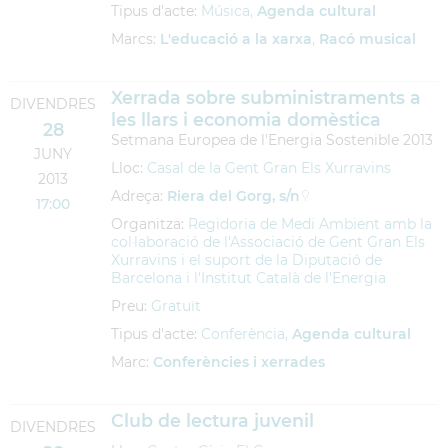
Tipus d'acte:
Música,
Agenda cultural
Marcs:
L'educació a la xarxa
,
Racó musical
Xerrada sobre subministraments a
DIVENDRES
les llars i economia domèstica
28
Setmana Europea de l'Energia Sostenible 2013
JUNY
Lloc:
Casal de la Gent Gran Els Xurravins
2013
Adreça:
Riera del Gorg, s/n
17:00
Organitza:
Regidoria de Medi Ambient amb la
col·laboració de l'Associació de Gent Gran Els
Xurravins i el suport de la Diputació de
Barcelona i l'Institut Català de l'Energia
Preu:
Gratuït
Tipus d'acte:
Conferència,
Agenda cultural
Marc:
Conferències i xerrades
Club de lectura juvenil
DIVENDRES