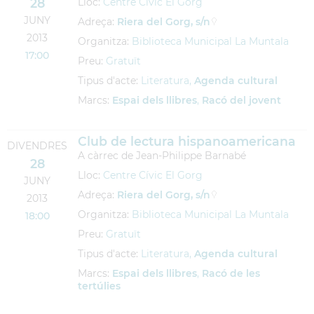
28
Lloc:
Centre Cívic El Gorg
JUNY
Adreça:
Riera del Gorg, s/n
2013
Organitza:
Biblioteca Municipal La Muntala
17:00
Preu:
Gratuït
Tipus d'acte:
Literatura,
Agenda cultural
Marcs:
Espai dels llibres
,
Racó del jovent
Club de lectura hispanoamericana
DIVENDRES
A càrrec de Jean-Philippe Barnabé
28
Lloc:
Centre Cívic El Gorg
JUNY
Adreça:
Riera del Gorg, s/n
2013
Organitza:
Biblioteca Municipal La Muntala
18:00
Preu:
Gratuït
Tipus d'acte:
Literatura,
Agenda cultural
Marcs:
Espai dels llibres
,
Racó de les
tertúlies