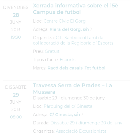
Xerrada informativa sobre el 15è
DIVENDRES
Campus de futbol
28
Lloc:
Centre Cívic El Gorg
JUNY
Adreça:
Riera del Gorg, s/n
2013
19:30
Organitza:
C.F. Santvicentí amb la
col·laboració de la Regidoria d´Esports
Preu:
Gratuït
Tipus d'acte:
Esports
Marcs:
Racó dels casals
,
Tot futbol
Travessa Serra de Prades – La
DISSABTE
Mussara
29
Dissabte 29 i diumenge 30 de juny
JUNY
Lloc:
Pàrquing del c/ Ginesta
2013
Adreça:
C/ Ginesta, s/n
08:00
Durada:
Dissabte 29 i diumenge 30 de juny
Organitza:
Associació Excursionista