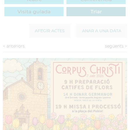
Visita guiada
Triar
AFEGIR ACTES
ANAR A UNA DATA
<
anteriors
següents
>