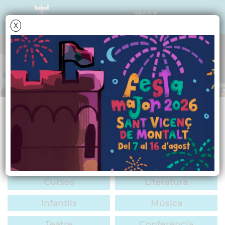
X
AGENDA CULTURAL
ACTIVITATS
TOTES/CAP
Cinema
Dansa
Exposició
Mostra
Festa
Cursos
Literatura
Infantils
Música
Teatre
Conferència