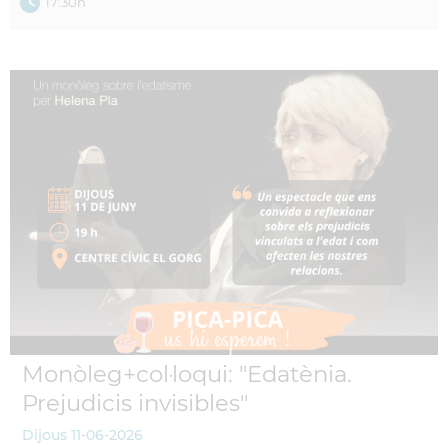
17:30h
Monòleg+col·loqui: "Edatènia.
Prejudicis invisibles"
Dijous
11-06-2026