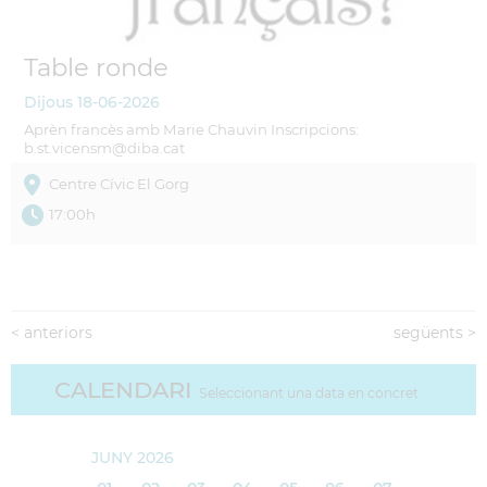
Table ronde
Dijous
18-06-2026
Aprèn francès amb Marie Chauvin Inscripcions:
b.st.vicensm@diba.cat
Centre Cívic El Gorg
17:00h
<
anteriors
següents
>
CALENDARI
Seleccionant una data en concret
JUNY 2026