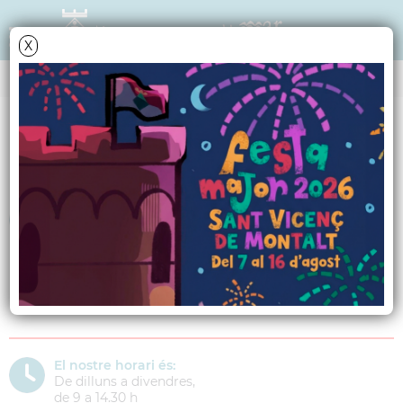
X
BENESTAR SOCIAL
Serveis Socials Bàsics
Ens trobareu a:
Av. Verge de Montserrat, s/n
08394 Sant Vicenç de Montalt
Telèfon:
937911749
El nostre horari és:
De dilluns a divendres,
de 9 a 14.30 h