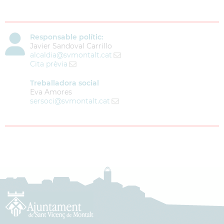
Responsable polític:
Javier Sandoval Carrillo
alcaldia
@svmontalt.cat
Cita prèvia
Treballadora social
Eva Amores
sersoci
@svmontalt.cat