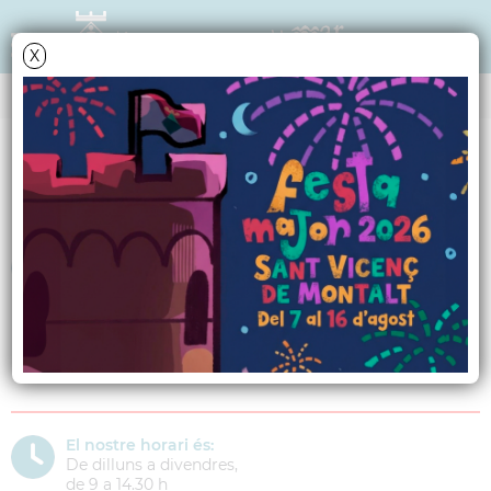
X
SERVEIS A LES PERSONES
Benestar Social
Ens trobareu a:
Av. Verge de Montserrat, s/n
08394 Sant Vicenç de Montalt
Telèfon:
937911749
El nostre horari és:
De dilluns a divendres,
de 9 a 14.30 h