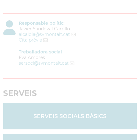
Responsable polític:
Javier Sandoval Carrillo
alcaldia
@svmontalt.cat
Cita prèvia
Treballadora social
Eva Amores
sersoci
@svmontalt.cat
SERVEIS
SERVEIS SOCIALS BÀSICS