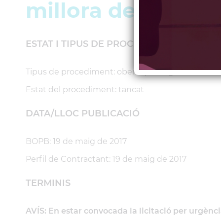
millora del parc 
ESTAT I TIPUS DE PROCEDIMENT
Tipus de procediment: obert i per urgència
Estat del procediment: tancat
DATA/LLOC PUBLICACIÓ
BOPB: 19 de maig de 2017
Perfil de Contractant: 19 de maig de 2017
TERMINIS
AVÍS: En estar convocada la licitació per urgènci