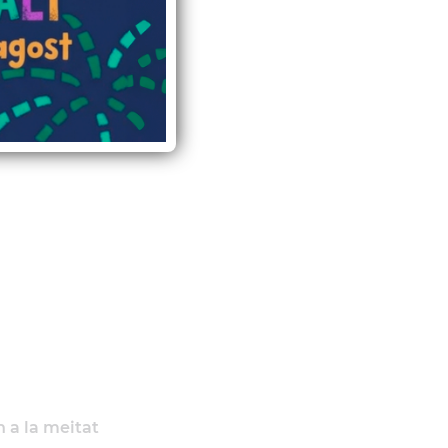
stes
n a la meitat