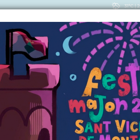
31ºC
|
2
EIS
ACTUALITAT
VIU
CONTRACTANT
fase de les obres de 