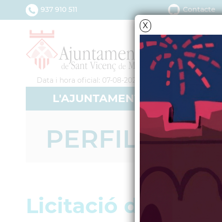
937 910 511
Contacte
X
Data i hora oficial: 07-08-2026 15:58:49
L'AJUNTAMENT
SERV
PERFIL DE 
Licitació de la 1a 