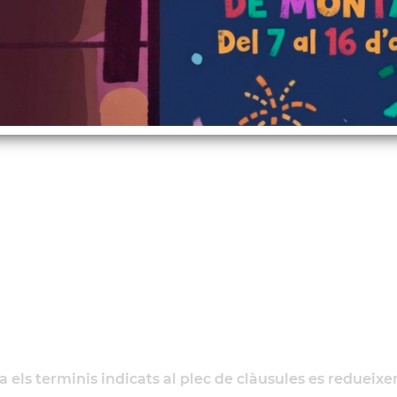
dels Germans Gabrieli
a els terminis indicats al plec de clàusules es redueixe