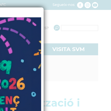
4ºC
Segueix-nos
QUÈ NECESSITES?
RE A SVM
VISITA SVM
reurbanització i