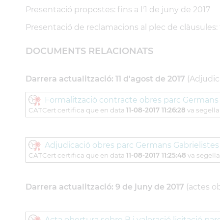
Presentació propostes: fins a l'1 de juny de 2017
Presentació de reclamacions al plec de clàusules: 
DOCUMENTS RELACIONATS
Darrera actualització: 11 d'agost de 2017
(Adjudica
Formalització contracte obres parc Germans 
CATCert certifica que en data
11-08-2017 11:26:28
va segellar
Adjudicació obres parc Germans Gabrielistes
CATCert certifica que en data
11-08-2017 11:25:48
va segella
Darrera actualització: 9 de juny de 2017
(actes ob
Acta obertura sobre B i valoració licitació par