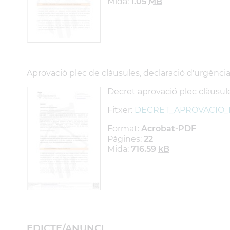
Mida:
1.05
MB
Aprovació plec de clàusules, declaració d'urgència i
Decret aprovació plec clàusul
Fitxer:
DECRET_APROVACIO_
Format:
Acrobat-PDF
Pàgines:
22
Mida:
716.59
kB
EDICTE/ANUNCI