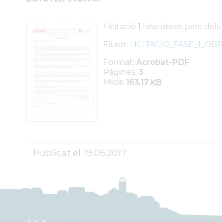
Licitació 1 fase obres parc dels
Fitxer:
LICITACIO_FASE_1_OB
Format:
Acrobat-PDF
Pàgines:
3
Mida:
163.17
kB
Publicat el
19.05.2017