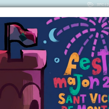
31ºC
|
2
EIS
ACTUALITAT
VIU
CTUALITAT
ern 2008