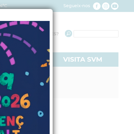
4ºC
Segueix-nos
QUÈ NECESSITES?
RE A SVM
VISITA SVM