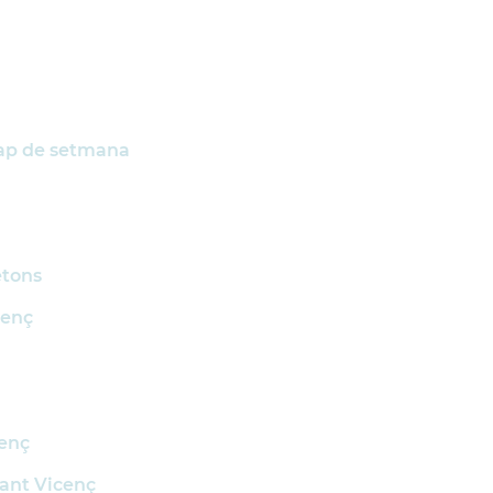
 cap de setmana
etons
cenç
cenç
Sant Vicenç