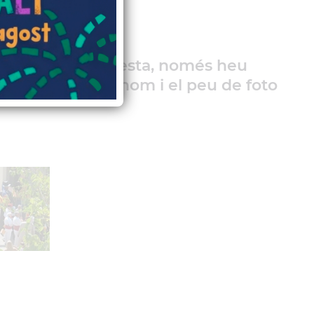
 l´Àlbum de la Festa, només heu
constar el vostre nom i el peu de foto