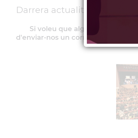
Darrera actualització: 3 de 
Si voleu que algunes de les vo
d'enviar-nos un correu electrònic 