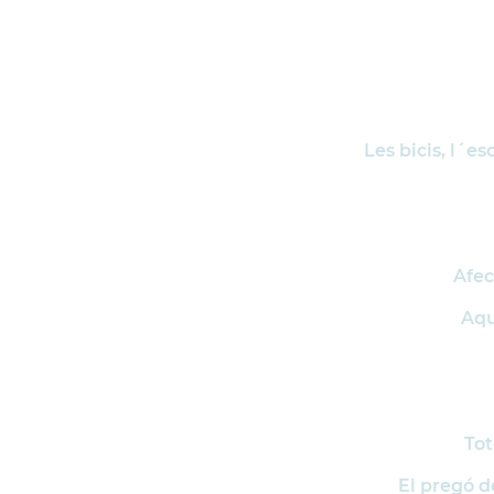
Les bicis, l´e
Afec
Aqu
Tot
El pregó d