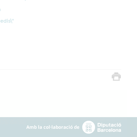
a
edis\"