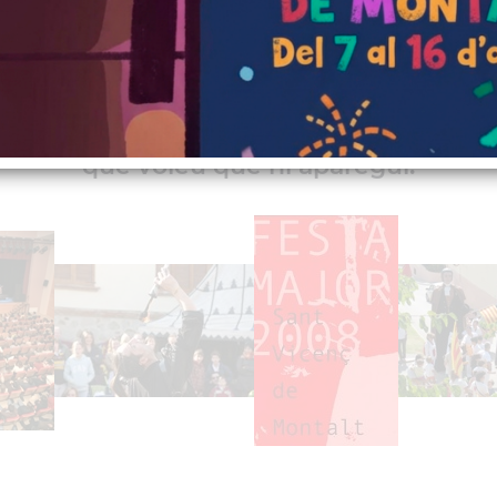
febrer de 2008
stres imatges o vivències formin part de
a
comunicacio
@svmontalt.cat
i fer-hi 
que voleu que hi aparegui.