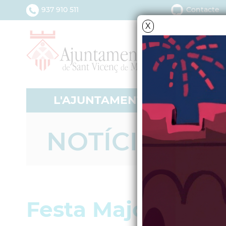
937 910 511
Contacte
X
L'AJUNTAMENT
SERV
NOTÍCIES - A
Festa Major d'Hiv