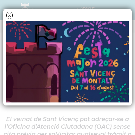
X
NOTÍCIES - ACTUALITAT
L'Oficina d'Atenció
Ciutadana atén sense
cita prèvia
El veïnat de Sant Vicenç pot adreçar-se a
l’Oficina d’Atenció Ciutadana (OAC) sense
cita prèvia per sol·licitar qualsevol tràmit o