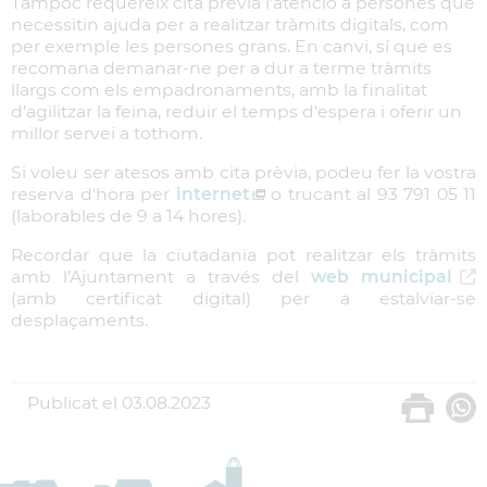
Tampoc requereix cita prèvia l'atenció a persones que
necessitin ajuda per a realitzar tràmits digitals, com
per exemple les persones grans. En canvi, sí que es
recomana demanar-ne per a dur a terme tràmits
llargs com els empadronaments, amb la finalitat
d’agilitzar la feina, reduir el temps d'espera i oferir un
millor servei a tothom.
Si voleu ser atesos amb cita prèvia, podeu fer la vostra
reserva d'hora per
internet
o trucant al 93 791 05 11
(laborables de 9 a 14 hores).
Recordar que la ciutadania pot realitzar els tràmits
amb l’Ajuntament a través del
web municipal
(amb certificat digital) per a estalviar-se
desplaçaments.
Publicat el
03.08.2023