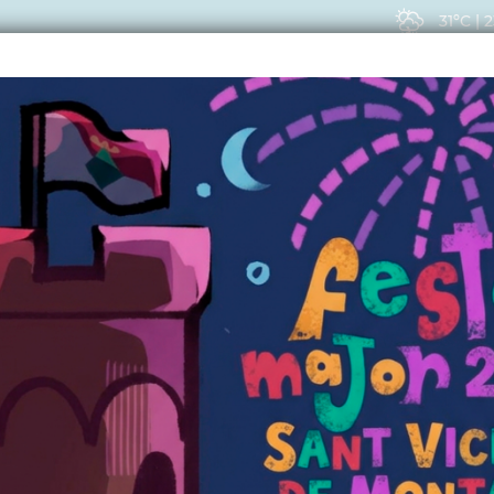
31ºC
|
2
EIS
ACTUALITAT
VIU
CTUALITAT
, s'obre el termini per