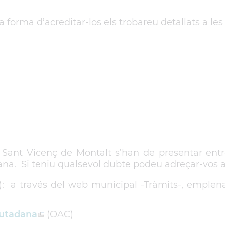
la forma d’acreditar-los els trobareu detallats a les
 a Sant Vicenç de Montalt s’han de presentar ent
na. Si teniu qualsevol dubte podeu adreçar-vos als 
l): a través del web municipal -Tràmits-, emple
iutadana
(OAC)