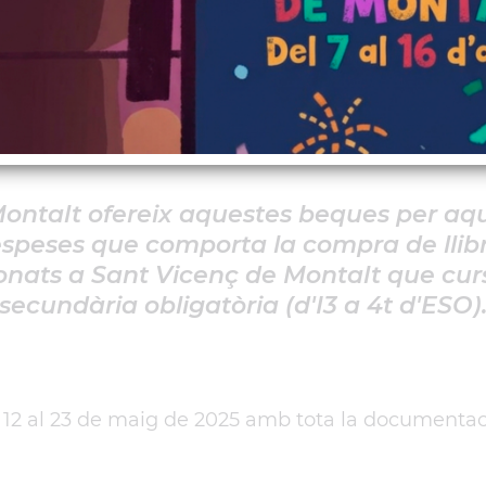
s escolars
del 12 al 23 de maig de 2025
ontalt ofereix aquestes beques per aque
espeses que comporta la compra de llibre
nats a Sant Vicenç de Montalt que cursi
secundària obligatòria (d'I3 a 4t d'ESO)
el 12 al 23 de maig de 2025 amb tota la documentac