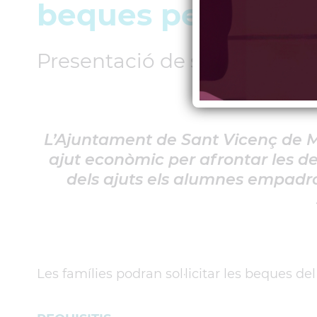
beques pels llibre
Presentació de sol·licituds: 
L’Ajuntament de Sant Vicenç de M
ajut econòmic per afrontar les d
dels ajuts els alumnes empadro
Les famílies podran sol·licitar les beques d