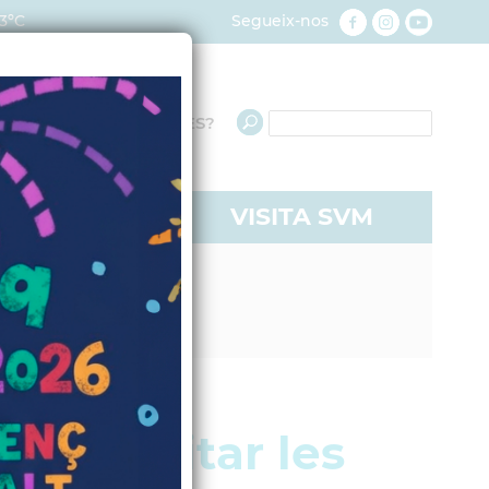
3ºC
Segueix-nos
QUÈ NECESSITES?
RE A SVM
VISITA SVM
 sol·licitar les