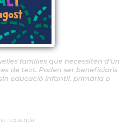
lles famílies que necessiten d’un
s de text. Poden ser beneficiaris
n educació infantil, primària o
.
ió requerida.