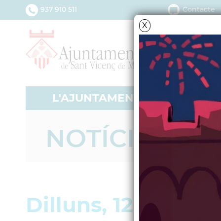
937 910 511
Contacte
X
L'AJUNTAMENT
SERV
NOTÍCIES - A
Dilluns, 12 de maig