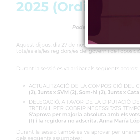
2025 (Ordinari)
Podeu consultar l'acta de
Aquest dijous, dia 27 de novembre, s'ha celebrat 
tots/es els/les regidors/es del govern i de l'oposició
Durant la sessió es va arribar als següents acords:
ACTUALITZACIÓ DE LA COMPOSICIÓ DEL 
(2), Junts x SVM (2), Som-hi (2), Junts x Cat
DELEGACIÓ, A FAVOR DE LA DIPUTACIÓ 
TREBALL PER COBRIR NECESSITATS TEMPOR
S'aprova per majoria absoluta amb els vots a
(1) i la regidora no adscrita, Anna María Lópe
Durant la sessió també es va aprovar per unanimit
dels següents assumptes: