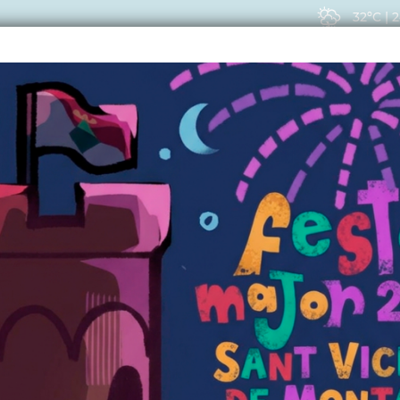
32ºC
|
2
EIS
ACTUALITAT
VIU
unicipal del dia 27 