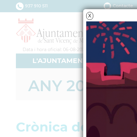
937 910 511
Contacte
X
Data i hora oficial: 06-08-2026 19:43:25
L'AJUNTAMENT
SERV
ANY 2025
Crònica del Ple M