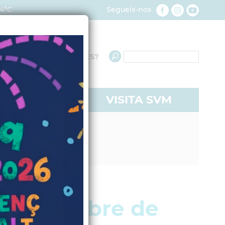
4ºC
Segueix-nos
QUÈ NECESSITES?
RE A SVM
VISITA SVM
de novembre de