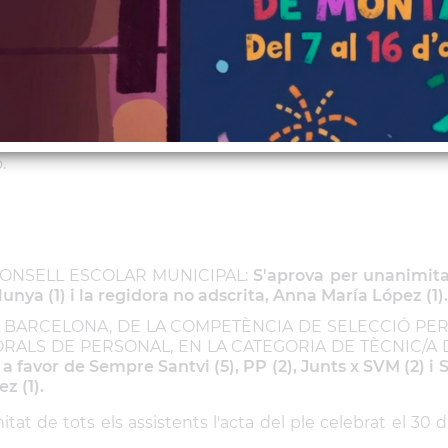
 la sessió en format PDF així com també l'àudioacta d
una nova sessió ordinària del Ple Municipal de l'Ajunta
.
CONSELL ESCOLAR MUNICIPAL:
S'aprova per unanimita
alunya (1) i la regidora no adscrita, Anna María López (1)
DE BARCELONA, DE LA COMPETÈNCIA DE SELECCIÓ PE
ALS DE PERSONAL, EN LA CATEGORIA DE TÈCNIC/A D
 favor de Sempre Santvi (5), PP (2), Junts x SVM (2) i 
z (1).
at de tots els assistents l'acta del ple celebrat el 30 