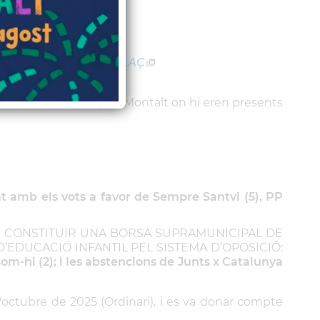
el ple en aquest
ENLLAÇ
ment de Sant Vicenç de Montalt on hi eren presents
t amb els vots a favor de Sempre Santvi (5), PP
.
R CONSTITUIR UNA BORSA SUPRAMUNICIPAL DE
’EDUCACIÓ INFANTIL PEL SISTEMA D’OPOSICIÓ:
Som-hi (2); i les abstencions de Junts x Catalunya
d'octubre de 2025 (Ordinari), i es va donar compte