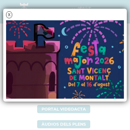
X
Data i hora oficial: 09-08-2026 10:19:47
EL PLE MUNICIPAL
ANY 2025
L'Ajuntament té implantat el sistema de Videoacta de les
sessions públiques del Ple, com a element integral per a
fomentar la transparència institucional.
PORTAL VIDEOACTA
ÀUDIOS DELS PLENS