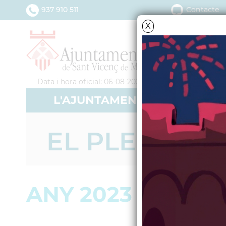
937 910 511
Contacte
X
Data i hora oficial: 06-08-2026 09:52:38
L'AJUNTAMENT
SERV
EL PLE MUNI
ANY 2023