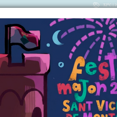
32ºC
|
2
EIS
ACTUALITAT
VIU
CIPAL