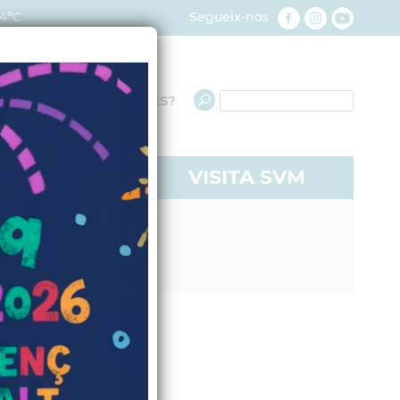
4ºC
Segueix-nos
QUÈ NECESSITES?
RE A SVM
VISITA SVM