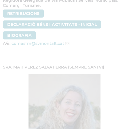
Regidora delegada de Via Pública i Serveis Municipals,
Comerç i Turisme.
RETRIBUCIONS
DECLARACIÓ BÉNS I ACTIVITATS - INICIAL
BIOGRAFIA
A/e:
comasfm
@svmontalt.cat
SRA. MATI PÉREZ SALVATIERRA (SEMPRE SANTVI)