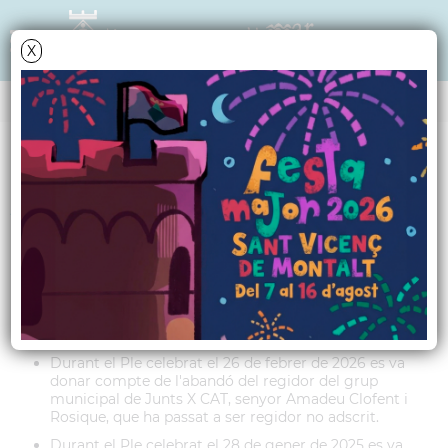
X
Data i hora oficial: 08-08-2026 18:28:42
EL PLE MUNICIPAL
Composició plenari
2023-2027
LEGISLATURA 2023-2027
Durant el Ple celebrat el 26 de febrer de 2026 es va
donar compte de l'abandó del regidor del grup
municipal de Junts X CAT, senyor Amadeu Clofent i
Rosique, que ha passat a ser regidor no adscrit.
Durant el Ple celebrat el 28 de gener de 2025 es va