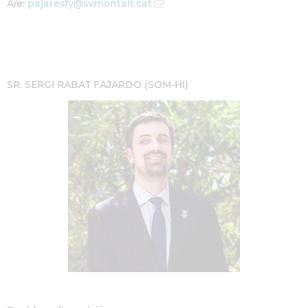
A/e:
pajaresfy
@svmontalt.cat
SR. SERGI RABAT FAJARDO (SOM-HI)