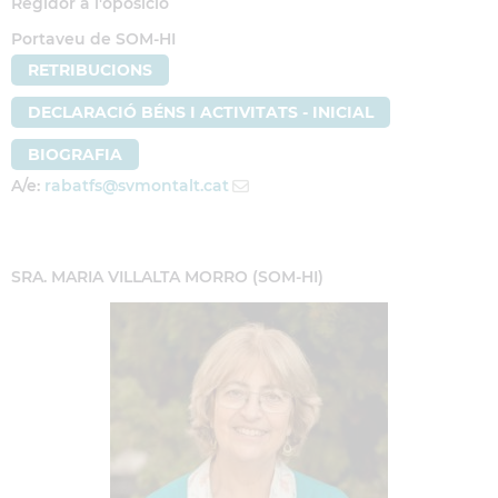
Regidor a l'oposició
Portaveu de SOM-HI
RETRIBUCIONS
DECLARACIÓ BÉNS I ACTIVITATS - INICIAL
BIOGRAFIA
A/e:
rabatfs
@svmontalt.cat
S
RA. MARIA VILLALTA MORRO (SOM-HI)