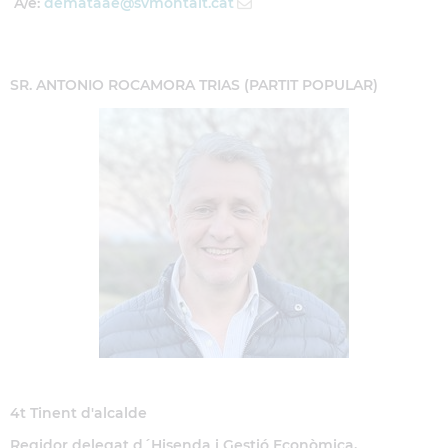
A/e:
demataae
@svmontalt.cat
SR. ANTONIO ROCAMORA TRIAS (PARTIT POPULAR)
4t Tinent d'alcalde
Regidor delegat d´Hisenda i Gestió Econòmica,