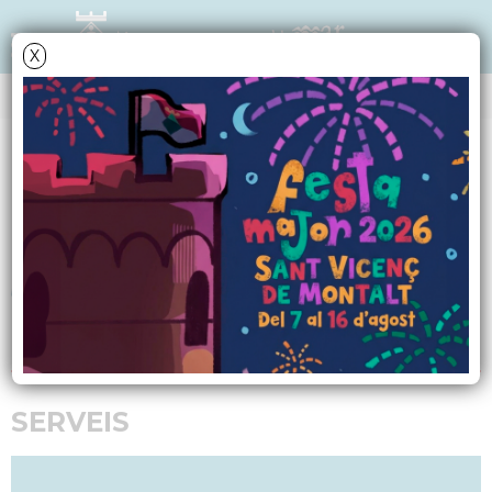
X
PROMOCIÓ DE LA VILA
Promoció Econòmica
Responsable polític:
Antonio Rocamora Trias
rocamorata
@svmontalt.cat
Cita prèvia
SERVEIS