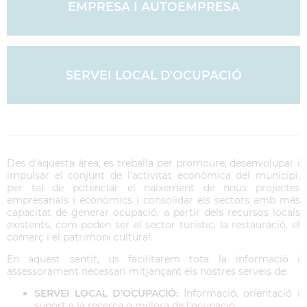
EMPRESA I AUTOEMPRESA
SERVEI LOCAL D'OCUPACIÓ
Des d'aquesta àrea, es treballa per promoure, desenvolupar i
impulsar el conjunt de l'activitat econòmica del municipi,
per tal de potenciar el naixement de nous projectes
empresarials i econòmics i consolidar els sectors amb més
capacitat de generar ocupació, a partir dels recursos locals
existents, com poden ser el sector turístic, la restauració, el
comerç i el patrimoni cultural.
En aquest sentit, us facilitarem tota la informació i
assessorament necessari mitjançant els nostres serveis de:
SERVEI LOCAL D'OCUPACIÓ:
Informació, orientació i
suport a la recerca o millora de l'ocupació.