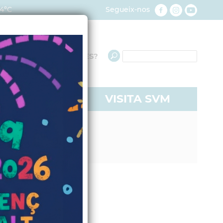
4ºC
Segueix-nos
QUÈ NECESSITES?
RE A SVM
VISITA SVM