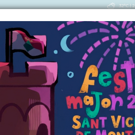
32ºC
|
2
EIS
ACTUALITAT
VIU
ÍTICA