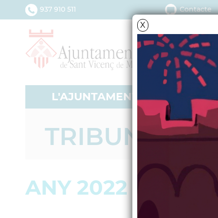
937 910 511
Contacte
X
L'AJUNTAMENT
SERV
TRIBUNA POL
ANY 2022