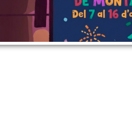
icipals al butlletí InfoMontalt