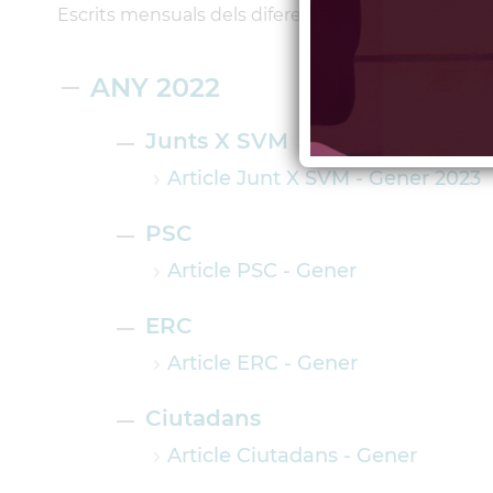
Escrits mensuals dels diferents grups polítics mun
ANY 2022
Junts X SVM
Article Junt X SVM - Gener 2023
PSC
Article PSC - Gener
ERC
Article ERC - Gener
Ciutadans
Article Ciutadans - Gener