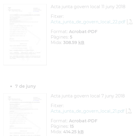
Acta junta govern local 11 juny 2018
Fitxer:
Acta_junta_de_govern_local_22.pdf
Format:
Acrobat-PDF
Pàgines:
5
Mida:
308.59
kB
7 de juny
Acta junta govern local 7 juny 2018
Fitxer:
Acta_junta_de_govern_local_21.pdf
Format:
Acrobat-PDF
Pàgines:
15
Mida:
414.25
kB