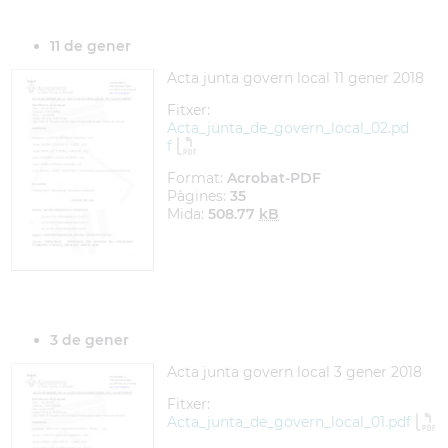
11 de gener
Acta junta govern local 11 gener 2018
Fitxer:
Acta_junta_de_govern_local_02.pd
f
Format:
Acrobat-PDF
Pàgines:
35
Mida:
508.77
kB
3 de gener
Acta junta govern local 3 gener 2018
Fitxer:
Acta_junta_de_govern_local_01.pdf