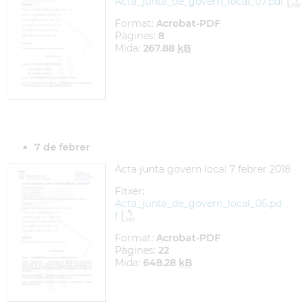
Acta_junta_de_govern_local_07.pdf
Format:
Acrobat-PDF
Pàgines:
8
Mida:
267.88
kB
7 de febrer
Acta junta govern local 7 febrer 2018
Fitxer:
Acta_junta_de_govern_local_06.pd
f
Format:
Acrobat-PDF
Pàgines:
22
Mida:
648.28
kB