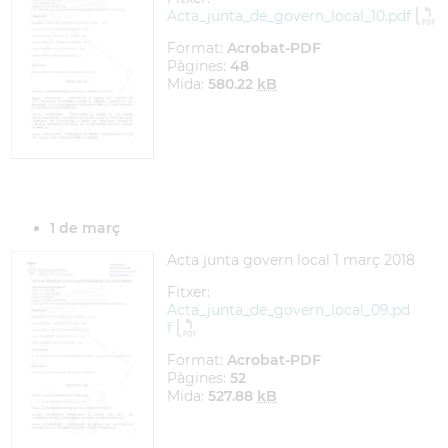
Acta_junta_de_govern_local_10.pdf
Format:
Acrobat-PDF
Pàgines:
48
Mida:
580.22
kB
1 de març
Acta junta govern local 1 març 2018
Fitxer:
Acta_junta_de_govern_local_09.pd
f
Format:
Acrobat-PDF
Pàgines:
52
Mida:
527.88
kB