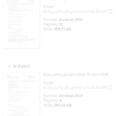
Fitxer:
Acta_junta_de_govern_local_16.pdf
Format:
Acrobat-PDF
Pàgines:
12
Mida:
358.71
kB
19 d'abril
Acta junta govern local 19 abril 2018
Fitxer:
Acta_junta_de_govern_local_15.pdf
Format:
Acrobat-PDF
Pàgines:
6
Mida:
280.22
kB