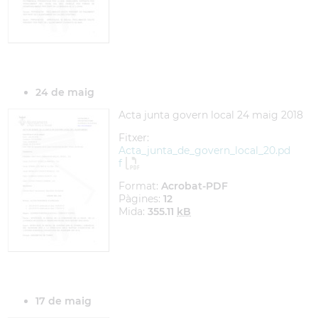
24 de maig
Acta junta govern local 24 maig 2018
Fitxer:
Acta_junta_de_govern_local_20.pd
f
Format:
Acrobat-PDF
Pàgines:
12
Mida:
355.11
kB
17 de maig