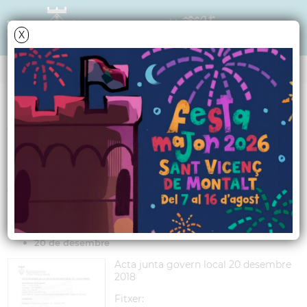
X
Data i hora oficial: 09-08-2026 11:02:38
JUNTES DE GOVERN LOCAL
Any 2018
Actes Junta de Govern Local 2018
20 de desembre
Acta junta govern local 20 desembre
2018
Fitxer: