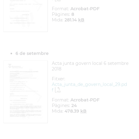
Format:
Acrobat-PDF
Pàgines:
8
Mida:
281.14
kB
6 de setembre
Acta junta govern local 6 setembre
2018
Fitxer:
Acta_junta_de_govern_local_29.pd
f
Format:
Acrobat-PDF
Pàgines:
24
Mida:
478.39
kB