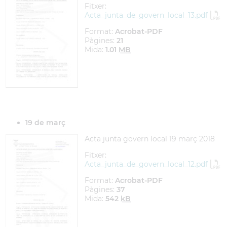
Fitxer:
Acta_junta_de_govern_local_13.pdf
Format:
Acrobat-PDF
Pàgines:
21
Mida:
1.01
MB
19 de març
Acta junta govern local 19 març 2018
Fitxer:
Acta_junta_de_govern_local_12.pdf
Format:
Acrobat-PDF
Pàgines:
37
Mida:
542
kB