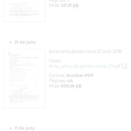
Pàgines:
7
Mida:
221.21
kB
21 de juny
Acta junta govern local 21 juny 2018
Fitxer:
Acta_junta_de_govern_local_23.pdf
Format:
Acrobat-PDF
Pàgines:
44
Mida:
678.56
kB
11 de juny