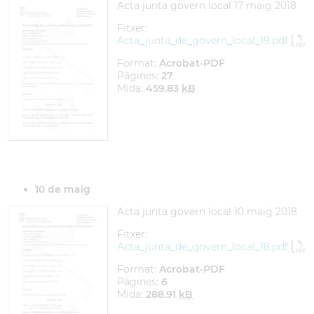
Acta junta govern local 17 maig 2018
Fitxer:
Acta_junta_de_govern_local_19.pdf
Format:
Acrobat-PDF
Pàgines:
27
Mida:
459.83
kB
10 de maig
Acta junta govern local 10 maig 2018
Fitxer:
Acta_junta_de_govern_local_18.pdf
Format:
Acrobat-PDF
Pàgines:
6
Mida:
288.91
kB