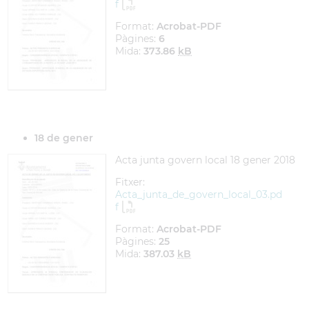
f
Format:
Acrobat-PDF
Pàgines:
6
Mida:
373.86
kB
18 de gener
Acta junta govern local 18 gener 2018
Fitxer:
Acta_junta_de_govern_local_03.pd
f
Format:
Acrobat-PDF
Pàgines:
25
Mida:
387.03
kB