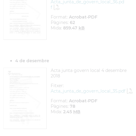
Acta_junta_de_govern_local_36.pd
f
Format:
Acrobat-PDF
Pàgines:
62
Mida:
859.47
kB
4 de desembre
Acta junta govern local 4 desembre
2018
Fitxer:
Acta_junta_de_govern_local_35.pdf
Format:
Acrobat-PDF
Pàgines:
78
Mida:
2.45
MB