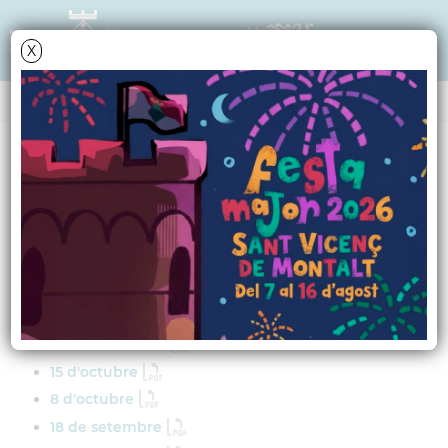
X
Data i hora oficial: 09-08-2026 12:28:03
JUNTES DE GOVERN LOCAL
ANY 2025
ACTES DE LA JUNTA DE GOVERN LOCAL - ANY 2025
19 de novembre
12 de novembre
15 d'octubre
8 d'octubre
18 de setembre