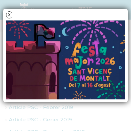
X
TRIBUNA POLÍTICA
Partit del Socialistes
de Catalunya
Article PSC - Abril 2019
Article PSC - Març 2019
Article PSC - Febrer 2019
Article PSC - Gener 2019