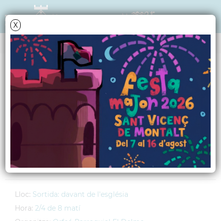
X
AGENDA
Diumenge
19
octubre
2008
Participació de l'Orfeó
Parroquial El Delme a
"La Misa de TV2"
Lloc:
Sortida: davant de l'església
Hora:
2/4 de 8 matí