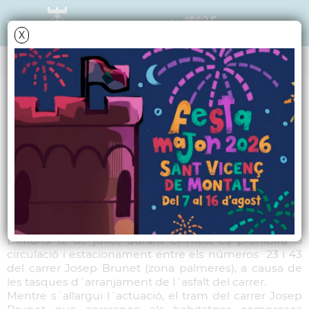
X
NOTÍCIES - ACTUALITAT
El dia 12 de juliol,
afectacions de trànsit
al c/ Josep Brunet
Dimarts 12 de juliol, durant el matí, es prohibirà la
circulació i estacionament entre els números 23 i 43
del carrer Josep Brunet (zona palmeres), a causa de
les tasques d´arranjament de l´asfalt del carrer.
Mentre s´allargui l´actuació, el tram del carrer Josep