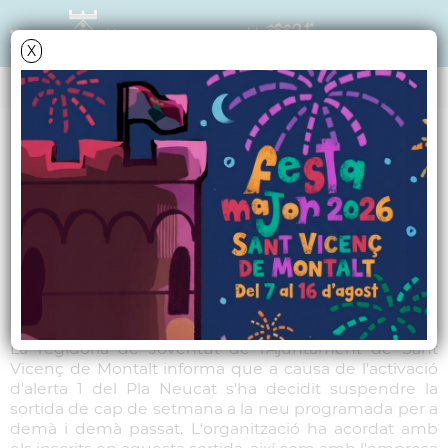
X
NOTÍCIES - ACTUALITAT
Suspesa la sortida a la
neu d'aquest cap de
setmana
La regidoria de Joventut de l'Ajuntament de Sant
Vicenç de Montalt informa que a causa de l'activació
d'alerta 1 del Pla Neucat s'ha decidit suspendre la
sortida de cap de setmana a la neu programada per a
demà i demà passat. L'organització ha acordat amb