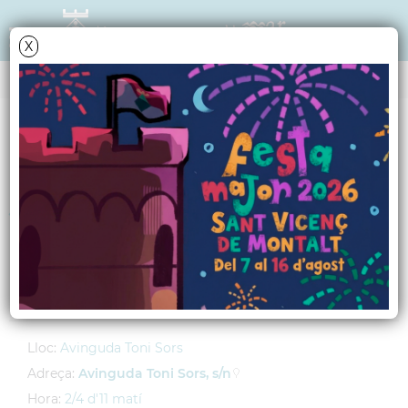
X
AGENDA
Dissabte
29
juny
2013
Juguem amb energia
Setmana Europea de l'Energia
Sostenible 2013
Lloc:
Avinguda Toni Sors
Adreça:
Avinguda Toni Sors, s/n
Hora:
2/4 d'11 matí