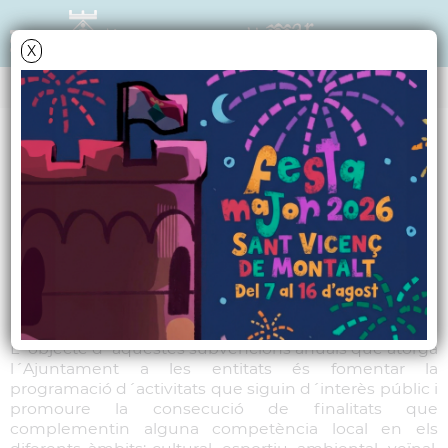
X
SERVEIS A LES PERSONES
Subvencions
econòmiques anuals
per a les entitats
L´objecte d´aquestes subvencions anuals que atorga
l´Ajuntament a les entitats és fomentar la
programació d´activitats que siguin d´interès públic i
promoure la consecució de finalitats que
complementin alguna competència local en els