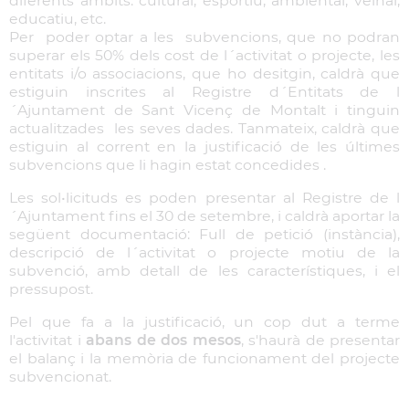
diferents àmbits: cultural, esportiu, ambiental, veïnal,
educatiu, etc.
Per poder optar a les subvencions, que no podran
superar els 50% dels cost de l´activitat o projecte, les
entitats i/o associacions, que ho desitgin, caldrà que
estiguin inscrites al Registre d´Entitats de l
´Ajuntament de Sant Vicenç de Montalt i tinguin
actualitzades les seves dades. Tanmateix, caldrà que
estiguin al corrent en la justificació de les últimes
subvencions que li hagin estat concedides .
Les sol•licituds es poden presentar al Registre de l
´Ajuntament fins el 30 de setembre, i caldrà aportar la
següent documentació: Full de petició (instància),
descripció de l´activitat o projecte motiu de la
subvenció, amb detall de les característiques, i el
pressupost.
Pel que fa a la justificació, un cop dut a terme
l'activitat i
abans de dos mesos
, s'haurà de presentar
el balanç i la memòria de funcionament del projecte
subvencionat.