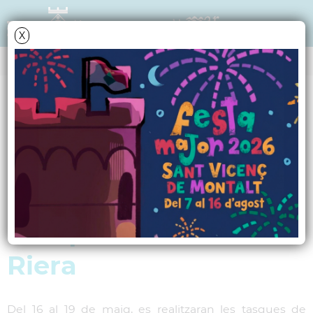
X
NOTÍCIES - ACTUALITAT
Feines de
manteniment de
l'arbrat del Passeig
Marquès de Casa
Riera
Del 16 al 19 de maig, es realitzaran les tasques de