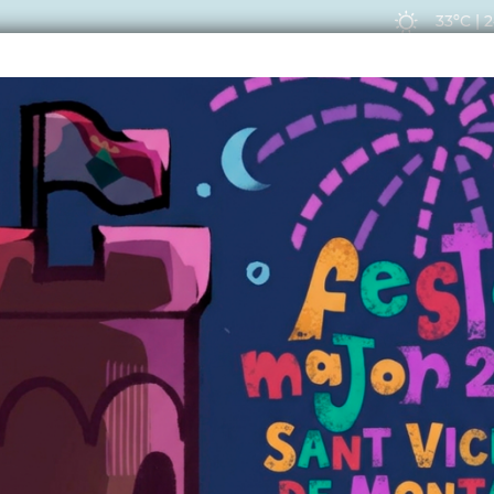
33ºC
|
2
EIS
ACTUALITAT
VIU
CTUALITAT
 a ser un dels protag