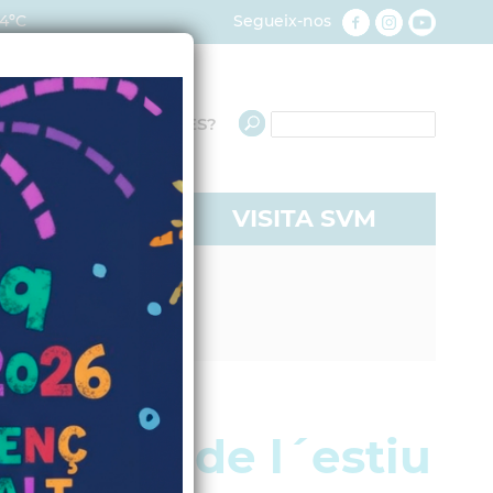
4ºC
Segueix-nos
QUÈ NECESSITES?
RE A SVM
VISITA SVM
onistes de l´estiu