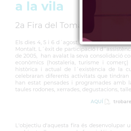
a la vila
2a Fira del Tomàquet: des de
Els dies 4, 5 i 6 d´agost, el Centre Cívic i 
Montalt. L´èxit de participació i d´assistènci
de 2005, han avalat la seva consolidació co
econòmics (hostaleria, turisme i comerç) 
històrica i actual de l´existència de la cu
celebraran diferents activitats que tindra
han estat pensades i programades amb la f
taules rodones, xerrades, degustacions, talle
AQUÍ
trobare
L'objectiu d'aquesta fira és desenvolupar u