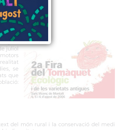
icenç de
e juliol
 motors
ealitat
ies, se
ats que
blació:
text del món rural i la conservació del medi