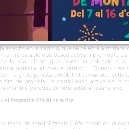
l 4 al 6 d'agost
entorn, acolliran la 2a Fira del Tomàquet de Sant V
a assolits en la I edició, que se celebrà a mitjans d
m a fira estable que busca activar i promoure els
de la vila, alhora que acosta la població a la r
ltura agrícola al nostre territori. Durant tres d
n com a protagonista absolut el tomàquet; activit
ita de propiciar la participació activa de la po
rs infantils, parades de productes artesans, etc.
u el Programa Oficial de la fira
na tasca de sensibilització i informació en el con