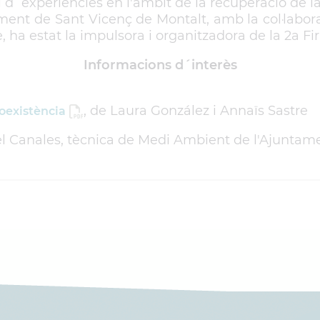
 d´experiències en l'àmbit de la recuperació de la 
nt de Sant Vicenç de Montalt, amb la col·labora
 ha estat la impulsora i organitzadora de la 2a Fi
Informacions d´interès
, de Laura González i Annaïs Sastre
Coexistència
el Canales, tècnica de Medi Ambient de l'Ajuntam