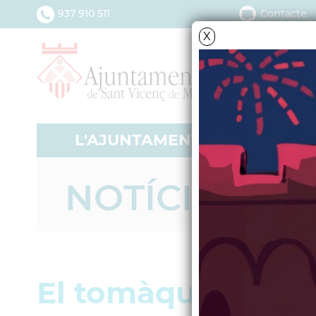
937 910 511
Contacte
X
L'AJUNTAMENT
SERV
NOTÍCIES - A
El tomàquet torna